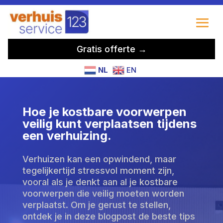
Gratis offerte →
NL
EN
Hoe je kostbare voorwerpen
veilig kunt verplaatsen tijdens
een verhuizing.
Verhuizen kan een opwindend, maar
tegelijkertijd stressvol moment zijn,
vooral als je denkt aan al je kostbare
voorwerpen die veilig moeten worden
verplaatst. Om je gerust te stellen,
ontdek je in deze blogpost de beste tips