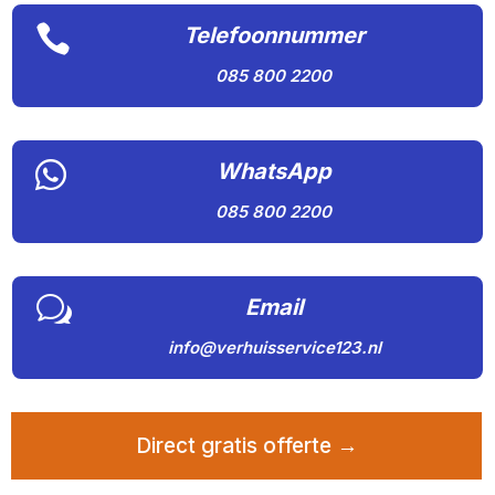

Telefoonnummer
085 800 2200

WhatsApp
085 800 2200
w
Email
info@verhuisservice123.nl
Direct gratis offerte →