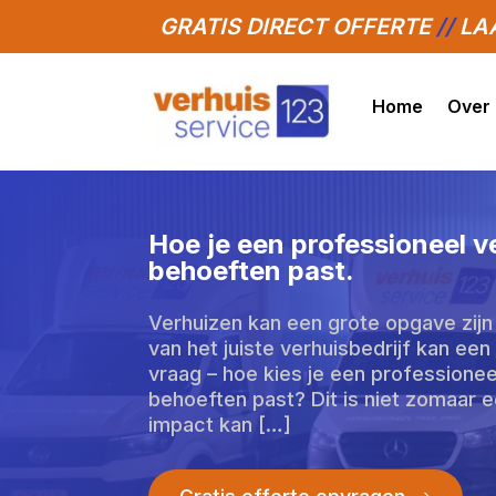
GRATIS DIRECT OFFERTE
//
LAA
Home
Over
Hoe je een professioneel ver
behoeften past.
Verhuizen kan een grote opgave zijn
van het juiste verhuisbedrijf kan ee
vraag – hoe kies je een professioneel
behoeften past? Dit is niet zomaar e
impact kan […]