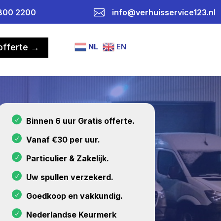

800 2200
info@verhuisservice123.nl
NL
EN
 offerte →
Binnen 6 uur Gratis offerte.
Vanaf €30 per uur.
Particulier & Zakelijk.
Uw spullen verzekerd.
Goedkoop en vakkundig.
Nederlandse Keurmerk