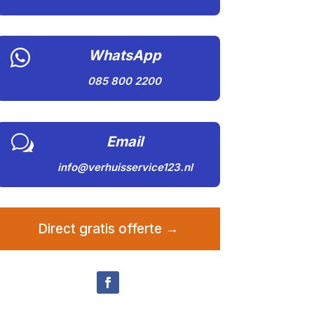

WhatsApp
085 800 2200
w
Email
info@verhuisservice123.nl
Direct gratis offerte →