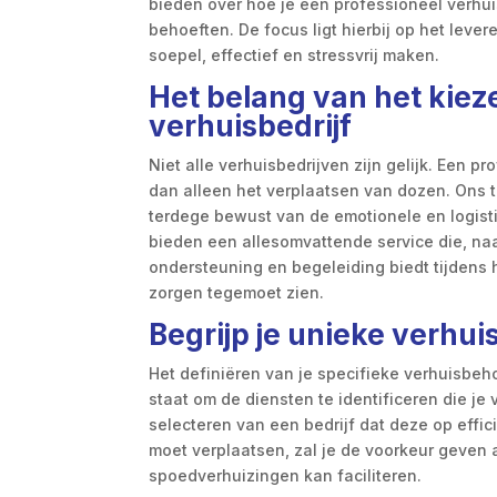
bieden over hoe je een professioneel verhuisb
behoeften. De focus ligt hierbij op het leve
soepel, effectief en stressvrij maken.
Het belang van het kiez
verhuisbedrijf
Niet alle verhuisbedrijven zijn gelijk. Een p
dan alleen het verplaatsen van dozen. Ons 
terdege bewust van de emotionele en logistie
bieden een allesomvattende service die, naa
ondersteuning en begeleiding biedt tijdens h
zorgen tegemoet zien.
Begrijp je unieke verhu
Het definiëren van je specifieke verhuisbehoe
staat om de diensten te identificeren die je 
selecteren van een bedrijf dat deze op effici
moet verplaatsen, zal je de voorkeur geven 
spoedverhuizingen kan faciliteren.