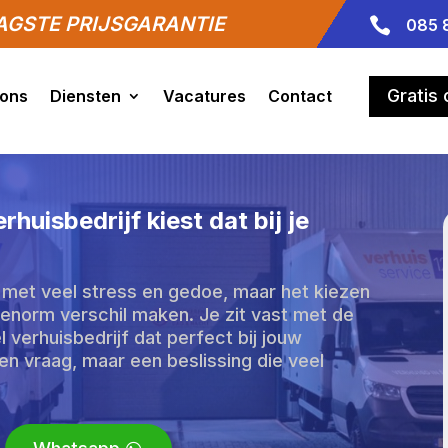
GSTE PRIJSGARANTIE

085 
Gratis
 ons
Diensten
Vacatures
Contact
huisbedrijf kiest dat bij je
 met veel stress en gedoe, maar het kiezen
n enorm verschil maken. Je zit vast met de
 verhuisbedrijf dat perfect bij jouw
en vraag, maar een beslissing die veel