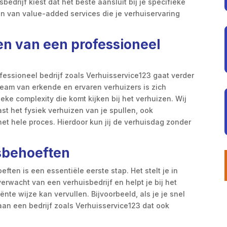
edrijf kiest dat het beste aansluit bij je specifieke
ren van value-added services die je verhuiservaring
en van een professioneel
rofessioneel bedrijf zoals Verhuisservice123 gaat verder
team van erkende en ervaren verhuizers is zich
ke complexity die komt kijken bij het verhuizen. Wij
st het fysiek verhuizen van je spullen, ook
et hele proces. Hierdoor kun jij de verhuisdag zonder
isbehoeften
ften is een essentiële eerste stap. Het stelt je in
verwacht van een verhuisbedrijf en helpt je bij het
ënte wijze kan vervullen. Bijvoorbeeld, als je je snel
aan een bedrijf zoals Verhuisservice123 dat ook