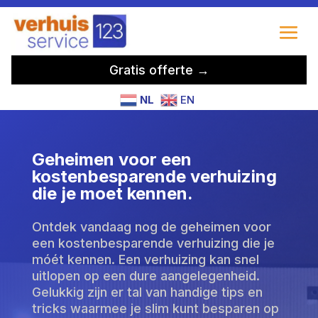
Gratis offerte →
NL
EN
Geheimen voor een
kostenbesparende verhuizing
die je moet kennen.
Ontdek vandaag nog de geheimen voor
een kostenbesparende verhuizing die je
móét kennen. Een verhuizing kan snel
uitlopen op een dure aangelegenheid.
Gelukkig zijn er tal van handige tips en
tricks waarmee je slim kunt besparen op