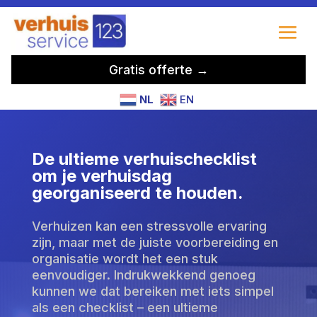
Gratis offerte →
NL
EN
De ultieme verhuischecklist
om je verhuisdag
georganiseerd te houden.
Verhuizen kan een stressvolle ervaring
zijn, maar met de juiste voorbereiding en
organisatie wordt het een stuk
eenvoudiger. Indrukwekkend genoeg
kunnen we dat bereiken met iets simpel
als een checklist – een ultieme