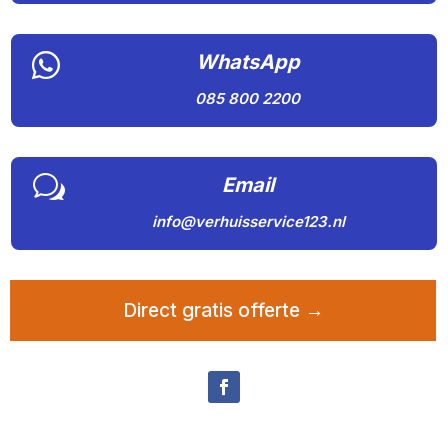

WhatsApp
085 800 2200
w
Email
info@verhuisservice123.nl
Direct gratis offerte →