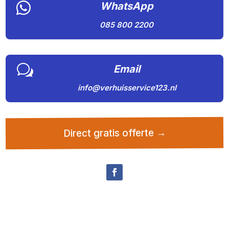

WhatsApp
085 800 2200
w
Email
info@verhuisservice123.nl
Direct gratis offerte →