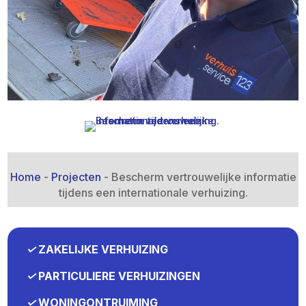
Home
-
Projecten
-
Bescherm vertrouwelijke informatie
tijdens een internationale verhuizing.​
✓
ZAKELIJKE VERHUIZING
✓
PARTICULIERE VERHUIZINGEN
✓
WONINGONTRUIMING