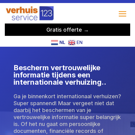
Gratis offerte →
NL
EN
Bescherm vertrouwelijke
informatie tijdens een
internationale verhuizing.​.
Ga je binnenkort internationaal verhuizen?
Super spannend! Maar vergeet niet dat
daarbij het beschermen van je
vertrouwelijke informatie super belangrijk
is. Of het nu gaat om persoonlijke
documenten, financiële records of