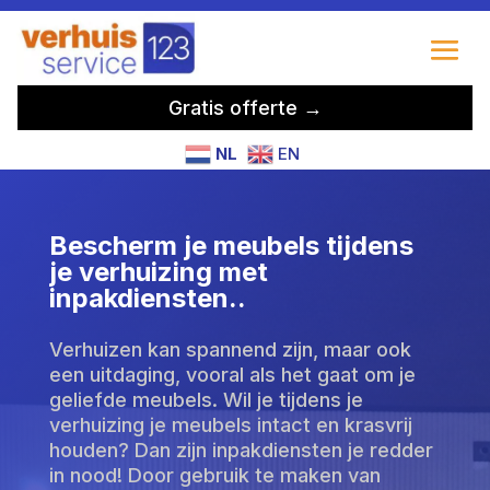
Gratis offerte →
NL
EN
Bescherm je meubels tijdens
je verhuizing met
inpakdiensten.​.
Verhuizen kan spannend zijn, maar ook
een uitdaging, vooral als het gaat om je
geliefde meubels. Wil je tijdens je
verhuizing je meubels intact en krasvrij
houden? Dan zijn inpakdiensten je redder
in nood! Door gebruik te maken van