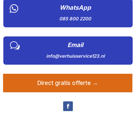

WhatsApp
085 800 2200
w
Email
info@verhuisservice123.nl
Direct gratis offerte →