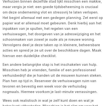
Verhuizen binnen dezelfde stad lijkt misschien een makkie,
maar vergis je niet: een goede tijdsbeheersing is cruciaal
om deze onderneming vlot en stressvrij te laten verlopen.
Het begint allemaal met een gedegen planning. Zet eerst op
papier wat er allemaal moet gebeuren. Denk hierbij aan het
inpakken van je spullen, het regelen van een
verhuiswagen, het doorgeven van je adreswijziging en het
schoonmaken van zowel je oude als je nieuwe woning.
Vervolgens deel je deze taken op in kleinere, beheersbare
acties en spreid je ze uit over de beschikbare dagen. Maak
hiervan een duidelijke checklist.
Een andere belangrijke stap is het inschakelen van hulp.
Misschien heb je vrienden, familie of een professioneel
verhuisbedrijf die je handen uit de mouwen kunnen steken.
Plan hen op tijd in. Reserveer de verhuiswagen ruim van
tevoren en bevestig een week voor de verhuisdag
nogmaals. Hiermee voorkom je last-minute verrassingen.
Wees ook realistisch in wat je zelf kunt doen en wat je
beter kunt uitbesteden. Misschien is het slim om voor het