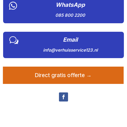

WhatsApp
085 800 2200
w
Email
info@verhuisservice123.nl
Direct gratis offerte →