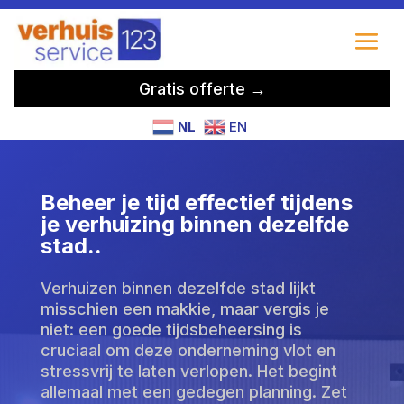
Gratis offerte →
NL
EN
Beheer je tijd effectief tijdens
je verhuizing binnen dezelfde
stad.​.
Verhuizen binnen dezelfde stad lijkt
misschien een makkie, maar vergis je
niet: een goede tijdsbeheersing is
cruciaal om deze onderneming vlot en
stressvrij te laten verlopen. Het begint
allemaal met een gedegen planning. Zet