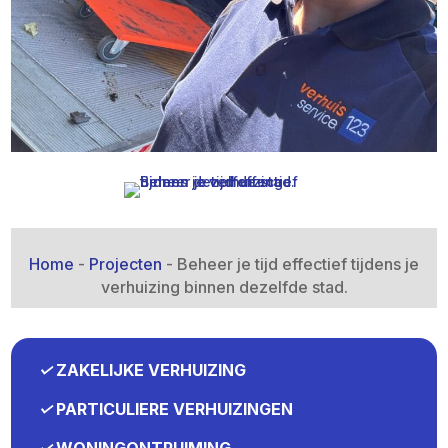
Home
-
Projecten
-
Beheer je tijd effectief tijdens je
verhuizing binnen dezelfde stad.​
✓
ZAKELIJKE VERHUIZING
✓
PARTICULIERE VERHUIZINGEN
✓
WONINGONTRUIMING