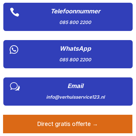

Telefoonnummer
085 800 2200

WhatsApp
085 800 2200
w
Email
info@verhuisservice123.nl
Direct gratis offerte →