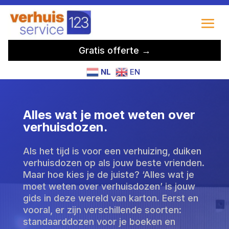
Gratis offerte →
NL
EN
Alles wat je moet weten over
verhuisdozen.
Als het tijd is voor een verhuizing, duiken
verhuisdozen op als jouw beste vrienden.
Maar hoe kies je de juiste? ‘Alles wat je
moet weten over verhuisdozen’ is jouw
gids in deze wereld van karton. Eerst en
vooral, er zijn verschillende soorten:
standaarddozen voor je boeken en