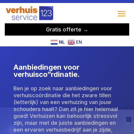
Gratis offerte →
NL
EN
Aanbiedingen voor
verhuisco”rdinatie.
Ben je op zoek naar aanbiedingen voor
verhuiscoördinatie die het zware tillen
(letterlijk) van een verhuizing van jouw
schouders haalt? Dan zit je hier helemaal
goed! Verhuizen kan behoorlijk stressvol
zijn, maar met de juiste aanbiedingen en
een ervaren verhuisbedrijf aan je zijde,