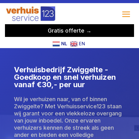
Gratis offerte →
NL
EN
Verhuisbedrijf Zwiggelte -
Goedkoop en snel verhuizen
vanaf €30,- per uur
Wil je verhuizen naar, van of binnen
Zwiggelte? Met Verhuisservice123 staan
wij garant voor een vlekkeloze overgang
van jouw inboedel. Onze ervaren
verhuizers kennen de streek als geen
ander en bieden een volledige