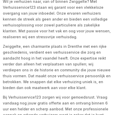
Wil je verhuizen naar, van of binnen Zwiggelte? Met
Verhuisservice123 staan wij garant voor een vlekkeloze
overgang van jouw inboedel. Onze ervaren verhuizers
kennen de streek als geen ander en bieden een volledige
verhuisoplossing voor zowel particuliere als zakelijke
klanten. Met passie voor het vak en oog voor jouw wensen,
realiseren wij een stressvrije verhuisdag.
Zwiggelte, een charmante plaats in Drenthe met een rijke
geschiedenis, verdient een verhuisservice die zorg en
aandacht hoog in het vaandel heeft. Onze expertise reikt
verder dan alleen het verplaatsen van spullen; wij
verdiepen ons in de historie en community die jouw nieuwe
thuis vormen. Dat maakt onze verhuisservice persoonlijk en
betrokken. We snappen dat elke verhuizing uniek is, en
bieden dan ook maatwerk aan voor elke klant.
Bij Verhuisservice123 zorgen wij voor gemoedsrust. Vraag
vandaag nog jouw gratis offerte aan en ontvang binnen 6
uur een helder en scherp aanbod. Met onze professionele
aanpak en erkende verhuizers weet je zeker dat je kunt