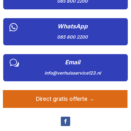
085 800 2200

WhatsApp
085 800 2200
w
Email
info@verhuisservice123.nl
Direct gratis offerte →