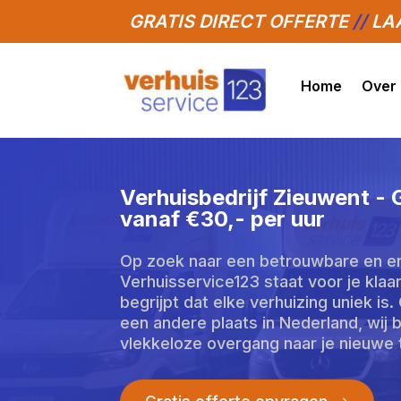
GRATIS DIRECT OFFERTE
//
LAA
Home
Over
Verhuisbedrijf Zieuwent -
vanaf €30,- per uur
Op zoek naar een betrouwbare en er
Verhuisservice123 staat voor je kla
begrijpt dat elke verhuizing uniek is
een andere plaats in Nederland, wij
vlekkeloze overgang naar je nieuwe 