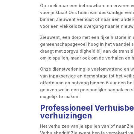
Op zoek naar een betrouwbare en ervaren ve
voor je klaar! Ons team van deskundige verhu
binnen Zieuwent verhuist of naar een ander
voor een vlekkeloze overgang naar je nieuwe
Zieuwent, een dorp met een rijke historie in 
gemeenschapsgevoel hoog in het vaandel st
draagt met zorgvuldigheid bij aan de transi
om je spullen, maar ook om de verhalen en 
Onze dienstverlening is veelomvattend en we
van inpakservice en demontage tot het veilig
offerte aan en ontvang binnen 6 uur een hel
geloven we in een persoonlijke aanpak en s
mogelijk te maken!
Professioneel Verhuisbe
verhuizingen
Het verhuizen van je spullen van of naar Zi
Verhuisbedrijf Zieuwent ben je verzekerd va