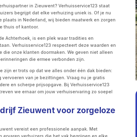
rhuispartner in Zieuwent? Verhuisservice123 staat
izers begrijpt dat elke verhuizing uniek is. Of je nu
e plaats in Nederland, wij bieden maatwerk en zorgen
 thuis of kantoor.
de Achterhoek, is een plek waar tradities en
aan. Verhuisservice123 respecteert deze waarden en
tie die onze klanten doormaken. We geven niet alleen
herinneringen die ermee verbonden zijn.
 zijn er trots op dat we alles onder één dak bieden:
 vervoeren van je bezittingen. Vraag nu je gratis
dere en scherpe prijsopgave. Bij Verhuisservice123
treven we ernaar om jouw verhuiservaring zo soepel
drijf Zieuwent voor zorgeloze
euwent vereist een professionele aanpak. Met
n ervaren verhuizers die het vak begrijpen en elke