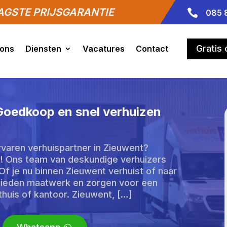
GSTE PRIJSGARANTIE

085 
Gratis
 ons
Diensten
Vacatures
Contact
 Goedkoop en snel verhuizen
varen verhuispartner in Zieuwent?
ar! Ons team van deskundige verhuizers
. Of je nu binnen Zieuwent verhuist of naar
 bieden maatwerk en zorgen voor een
thuis of kantoor. Zieuwent, […]