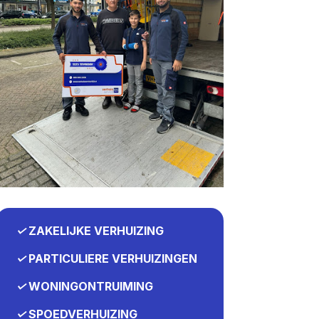
✓
ZAKELIJKE VERHUIZING
✓
PARTICULIERE VERHUIZINGEN
✓
WONINGONTRUIMING
✓
SPOEDVERHUIZING