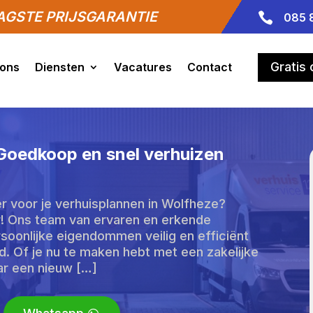
GSTE PRIJSGARANTIE

085 
Gratis
 ons
Diensten
Vacatures
Contact
 Goedkoop en snel verhuizen
r voor je verhuisplannen in Wolfheze?
ar! Ons team van ervaren en erkende
soonlijke eigendommen veilig en efficiënt
. Of je nu te maken hebt met een zakelijke
aar een nieuw […]