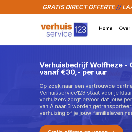
GRATIS DIRECT OFFERTE
//
LAA
Home
Over
Verhuisbedrijf Wolfheze -
vanaf €30,- per uur
Op zoek naar een vertrouwde partne
Verhuisservice123 staat voor je kla
verhuizers zorgt ervoor dat jouw per
van A naar B worden getransporteerd
verhuizing of je jouw familieleven n