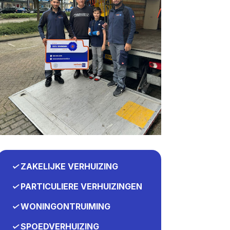
✓
ZAKELIJKE VERHUIZING
✓
PARTICULIERE VERHUIZINGEN
✓
WONINGONTRUIMING
✓
SPOEDVERHUIZING