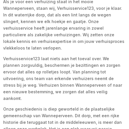
Als je voor een verhuizing staat in het mooie
Wanneperveen, staan wij, Verhuisservice123, voor je klaar.
In dit waterrijke dorp, dat als een lint langs de wegen
slingert, kennen we elk hoekje en gaatje. Onze
verhuisservice heeft jarenlange ervaring in zowel
particuliere als zakelijke verhuizingen. Wij zetten onze
lokale kennis en verhuisexpertise in om jouw verhuisproces
vlekkeloos te laten verlopen.
Verhuisservice123 laat niets aan het toeval over. We
plannen zorgvuldig, beschermen je bezittingen en zorgen
ervoor dat alles op rolletjes loopt. Van planning tot
uitvoering, ons team van erkende verhuizers neemt de
stress bij je weg. Verhuizen binnen Wanneperveen of naar
een nieuwe bestemming, we zorgen dat alles veilig
aankomt.
Onze geschiedenis is diep geworteld in de plaatselijke
gemeenschap van Wanneperveen. Dit dorp, met een rijke
historie die teruggaat tot in de middeleeuwen, is meer dan
alleen onze werkplek. Het is een plek waar wij passie