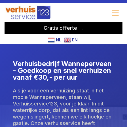
Gratis offerte →
NL
EN
Verhuisbedrijf Wanneperveen
- Goedkoop en snel verhuizen
vanaf €30,- per uur
Als je voor een verhuizing staat in het
mooie Wanneperveen, staan wij,
Verhuisservice123, voor je klaar. In dit
waterrijke dorp, dat als een lint langs de
wegen slingert, kennen we elk hoekje en
gaatje. Onze verhuisservice heeft