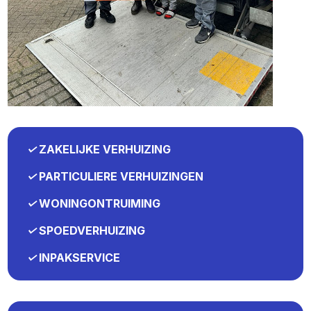
✓
ZAKELIJKE VERHUIZING
✓
PARTICULIERE VERHUIZINGEN
✓
WONINGONTRUIMING
✓
SPOEDVERHUIZING
✓
INPAKSERVICE