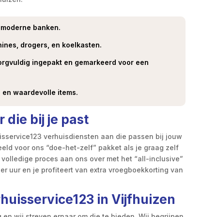
t moderne banken.
ines, drogers, en koelkasten.
 zorgvuldig ingepakt en gemarkeerd voor een
 en waardevolle items.
die bij je past
uisservice123 verhuisdiensten aan die passen bij jouw
eld voor ons “doe-het-zelf” pakket als je graag zelf
 volledige proces aan ons over met het “all-inclusive”
er uur en je profiteert van extra vroegboekkorting van
uisservice123 in Vijfhuizen
 en wij streven ernaar om die te bieden. Wij begrijpen