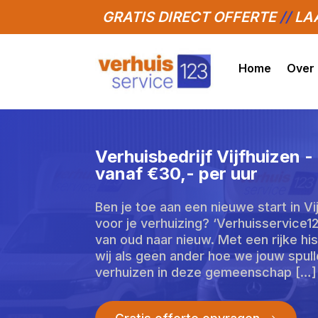
GRATIS DIRECT OFFERTE
//
LAA
Home
Over
Verhuisbedrijf Vijfhuizen 
vanaf €30,- per uur
Ben je toe aan een nieuwe start in V
voor je verhuizing? ‘Verhuisservice1
van oud naar nieuw. Met een rijke hi
wij als geen ander hoe we jouw spu
verhuizen in deze gemeenschap […]