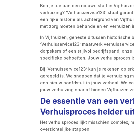
Ben je toe aan een nieuwe start in Vijfhuize
verhuizing? ‘Verhuisservice123’ staat garan
een rijke historie als achtergrond van Vijfh
met zorg moeten behandelen en verhuizen i
In Vijfhuizen, genesteld tussen historisc
‘Verhuisservice123’ maatwerk verhuisservice
dorpskern of een stijlvol bedrijfspand, onze 
specifieke behoeften. Jouw verhuisproces i
Bij ‘Verhuisservice123’ kun je rekenen op er
geregeld is. We snappen dat je verhuizing me
een nieuw hoofdstuk in jouw verhaal. We c
jouw verhuizing naar of binnen Vijfhuizen 
De essentie van een verh
Verhuisproces helder ui
Het verhuisproces lijkt misschien complex, 
overzichtelijke stappen: