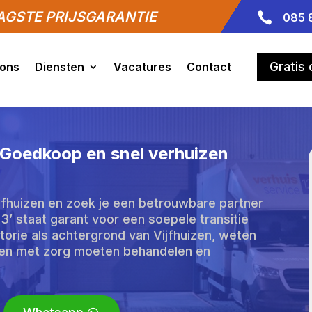
GSTE PRIJSGARANTIE

085 
Gratis
 ons
Diensten
Vacatures
Contact
- Goedkoop en snel verhuizen
ijfhuizen en zoek je een betrouwbare partner
23’ staat garant voor een soepele transitie
storie als achtergrond van Vijfhuizen, weten
llen met zorg moeten behandelen en