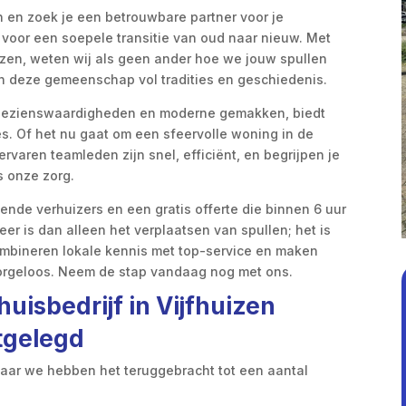
n en zoek je een betrouwbare partner voor je
t voor een soepele transitie van oud naar nieuw. Met
uizen, weten wij als geen ander hoe we jouw spullen
n deze gemeenschap vol tradities en geschiedenis.
he bezienswaardigheden en moderne gemakken, biedt
s. Of het nu gaat om een sfeervolle woning in de
ervaren teamleden zijn snel, efficiënt, en begrijpen je
s onze zorg.
kende verhuizers en een gratis offerte die binnen 6 uur
er is dan alleen het verplaatsen van spullen; het is
ombineren lokale kennis met top-service en maken
zorgeloos. Neem de stap vandaag nog met ons.
uisbedrijf in Vijfhuizen
tgelegd
maar we hebben het teruggebracht tot een aantal