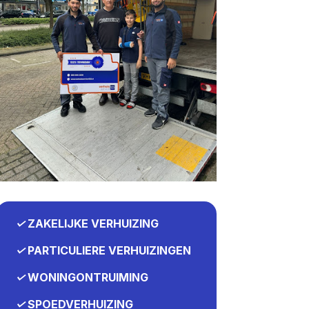
✓
ZAKELIJKE VERHUIZING
✓
PARTICULIERE VERHUIZINGEN
✓
WONINGONTRUIMING
✓
SPOEDVERHUIZING