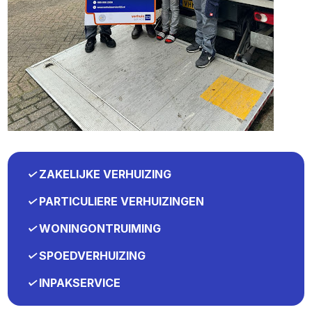
✓
ZAKELIJKE VERHUIZING
✓
PARTICULIERE VERHUIZINGEN
✓
WONINGONTRUIMING
✓
SPOEDVERHUIZING
✓
INPAKSERVICE