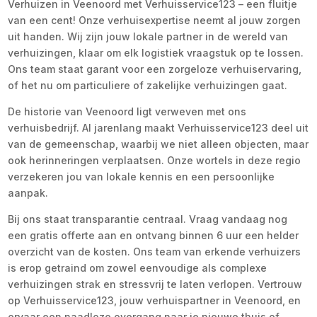
Verhuizen in Veenoord met Verhuisservice123 – een fluitje
van een cent! Onze verhuisexpertise neemt al jouw zorgen
uit handen. Wij zijn jouw lokale partner in de wereld van
verhuizingen, klaar om elk logistiek vraagstuk op te lossen.
Ons team staat garant voor een zorgeloze verhuiservaring,
of het nu om particuliere of zakelijke verhuizingen gaat.
De historie van Veenoord ligt verweven met ons
verhuisbedrijf. Al jarenlang maakt Verhuisservice123 deel uit
van de gemeenschap, waarbij we niet alleen objecten, maar
ook herinneringen verplaatsen. Onze wortels in deze regio
verzekeren jou van lokale kennis en een persoonlijke
aanpak.
Bij ons staat transparantie centraal. Vraag vandaag nog
een gratis offerte aan en ontvang binnen 6 uur een helder
overzicht van de kosten. Ons team van erkende verhuizers
is erop getraind om zowel eenvoudige als complexe
verhuizingen strak en stressvrij te laten verlopen. Vertrouw
op Verhuisservice123, jouw verhuispartner in Veenoord, en
ervaar een naadloze overgang naar je nieuwe thuis of