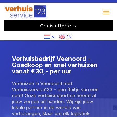
Gratis offerte →
NL
EN
Verhuisbedrijf Veenoord -
Goedkoop en snel verhuizen
vanaf €30,- per uur
Verhuizen in Veenoord met
Verhuisservice123 – een fluitje van een
cent! Onze verhuisexpertise neemt al
jouw zorgen uit handen. Wij zijn jouw
lokale partner in de wereld van
verhuizingen, klaar om elk logistiek