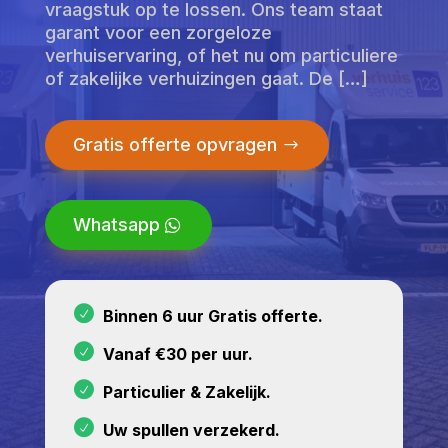
vraagstuk op te lossen. Ons team staat
garant voor een zorgeloze
verhuiservaring, of het nu om particuliere
of zakelijke verhuizingen gaat. De […]
Gratis offerte opvragen
Whatsapp
Binnen 6 uur Gratis offerte.
Vanaf €30 per uur.
Particulier & Zakelijk.
Uw spullen verzekerd.