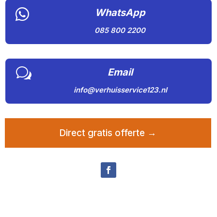

WhatsApp
085 800 2200
w
Email
info@verhuisservice123.nl
Direct gratis offerte →