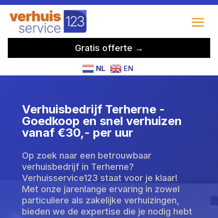
Gratis offerte →
NL
EN
Verhuisbedrijf Terherne -
Goedkoop en snel verhuizen
vanaf €30,- per uur
Op zoek naar een betrouwbaar
verhuisbedrijf in Terherne?
Verhuisservice123 staat voor je klaar!
Met onze jarenlange ervaring in zowel
particuliere als zakelijke verhuizingen,
bieden we de expertise die je nodig hebt