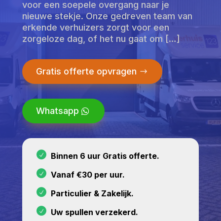
voor een soepele overgang naar je
nieuwe stekje. Onze gedreven team van
erkende verhuizers zorgt voor een
zorgeloze dag, of het nu gaat om […]
Gratis offerte opvragen
Whatsapp
Binnen 6 uur Gratis offerte.
Vanaf €30 per uur.
Particulier & Zakelijk.
Uw spullen verzekerd.