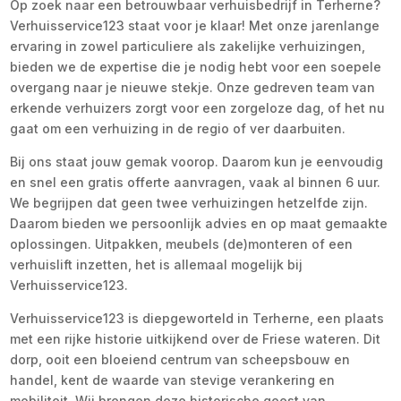
Op zoek naar een betrouwbaar verhuisbedrijf in Terherne?
Verhuisservice123 staat voor je klaar! Met onze jarenlange
ervaring in zowel particuliere als zakelijke verhuizingen,
bieden we de expertise die je nodig hebt voor een soepele
overgang naar je nieuwe stekje. Onze gedreven team van
erkende verhuizers zorgt voor een zorgeloze dag, of het nu
gaat om een verhuizing in de regio of ver daarbuiten.
Bij ons staat jouw gemak voorop. Daarom kun je eenvoudig
en snel een gratis offerte aanvragen, vaak al binnen 6 uur.
We begrijpen dat geen twee verhuizingen hetzelfde zijn.
Daarom bieden we persoonlijk advies en op maat gemaakte
oplossingen. Uitpakken, meubels (de)monteren of een
verhuislift inzetten, het is allemaal mogelijk bij
Verhuisservice123.
Verhuisservice123 is diepgeworteld in Terherne, een plaats
met een rijke historie uitkijkend over de Friese wateren. Dit
dorp, ooit een bloeiend centrum van scheepsbouw en
handel, kent de waarde van stevige verankering en
mobiliteit. Wij brengen deze historische geest van