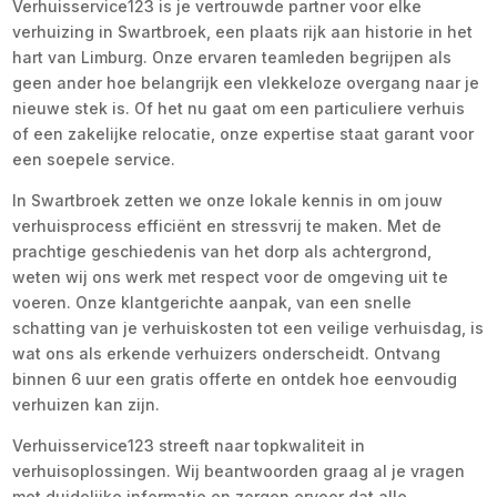
Verhuisservice123 is je vertrouwde partner voor elke
verhuizing in Swartbroek, een plaats rijk aan historie in het
hart van Limburg. Onze ervaren teamleden begrijpen als
geen ander hoe belangrijk een vlekkeloze overgang naar je
nieuwe stek is. Of het nu gaat om een particuliere verhuis
of een zakelijke relocatie, onze expertise staat garant voor
een soepele service.
In Swartbroek zetten we onze lokale kennis in om jouw
verhuisprocess efficiënt en stressvrij te maken. Met de
prachtige geschiedenis van het dorp als achtergrond,
weten wij ons werk met respect voor de omgeving uit te
voeren. Onze klantgerichte aanpak, van een snelle
schatting van je verhuiskosten tot een veilige verhuisdag, is
wat ons als erkende verhuizers onderscheidt. Ontvang
binnen 6 uur een gratis offerte en ontdek hoe eenvoudig
verhuizen kan zijn.
Verhuisservice123 streeft naar topkwaliteit in
verhuisoplossingen. Wij beantwoorden graag al je vragen
met duidelijke informatie en zorgen ervoor dat alle