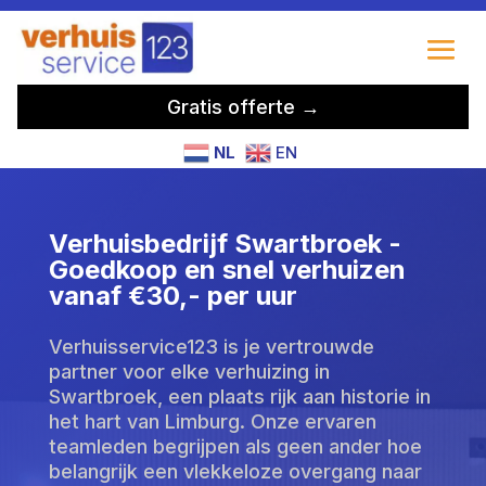
Gratis offerte →
NL
EN
Verhuisbedrijf Swartbroek -
Goedkoop en snel verhuizen
vanaf €30,- per uur
Verhuisservice123 is je vertrouwde
partner voor elke verhuizing in
Swartbroek, een plaats rijk aan historie in
het hart van Limburg. Onze ervaren
teamleden begrijpen als geen ander hoe
belangrijk een vlekkeloze overgang naar