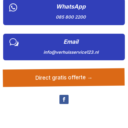

WhatsApp
085 800 2200
w
Email
info@verhuisservice123.nl
Direct gratis offerte →