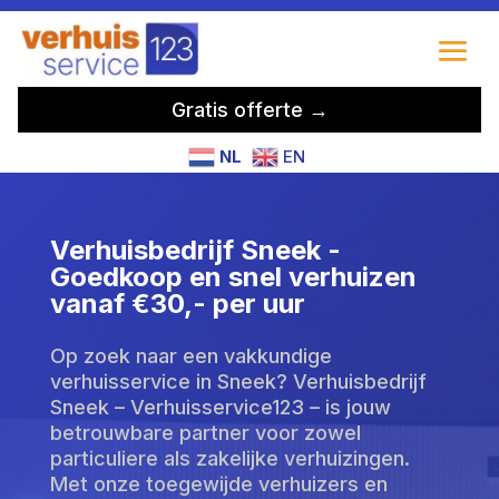
Gratis offerte →
NL
EN
Verhuisbedrijf Sneek -
Goedkoop en snel verhuizen
vanaf €30,- per uur
Op zoek naar een vakkundige
verhuisservice in Sneek? Verhuisbedrijf
Sneek – Verhuisservice123 – is jouw
betrouwbare partner voor zowel
particuliere als zakelijke verhuizingen.
Met onze toegewijde verhuizers en