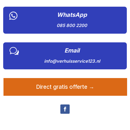

WhatsApp
085 800 2200
w
Email
info@verhuisservice123.nl
Direct gratis offerte →