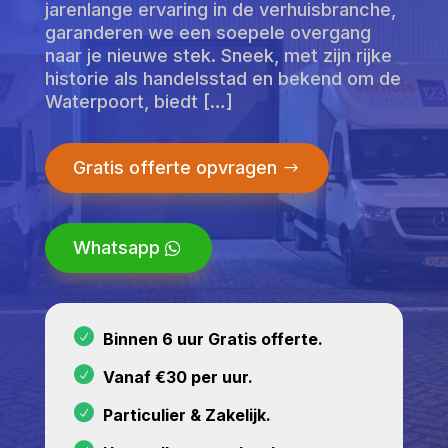
jarenlange ervaring in de verhuisbranche,
garanderen we een soepele overgang
naar je nieuwe stek. Sneek, met zijn rijke
historie als handelsstad en bekend om de
Waterpoort, biedt […]
Gratis offerte opvragen
Whatsapp
Binnen 6 uur Gratis offerte.
Vanaf €30 per uur.
Particulier & Zakelijk.