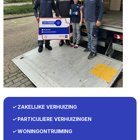
✓
ZAKELIJKE VERHUIZING
✓
PARTICULIERE VERHUIZINGEN
✓
WONINGONTRUIMING