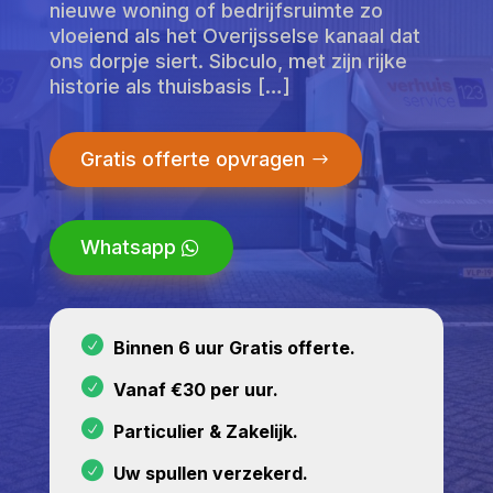
nieuwe woning of bedrijfsruimte zo
vloeiend als het Overijsselse kanaal dat
ons dorpje siert. Sibculo, met zijn rijke
historie als thuisbasis […]
Gratis offerte opvragen
Whatsapp
Binnen 6 uur Gratis offerte.
Vanaf €30 per uur.
Particulier & Zakelijk.
Uw spullen verzekerd.