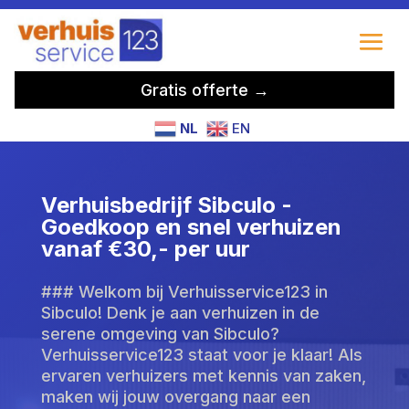
Gratis offerte →
NL
EN
Verhuisbedrijf Sibculo -
Goedkoop en snel verhuizen
vanaf €30,- per uur
### Welkom bij Verhuisservice123 in
Sibculo! Denk je aan verhuizen in de
serene omgeving van Sibculo?
Verhuisservice123 staat voor je klaar! Als
ervaren verhuizers met kennis van zaken,
maken wij jouw overgang naar een