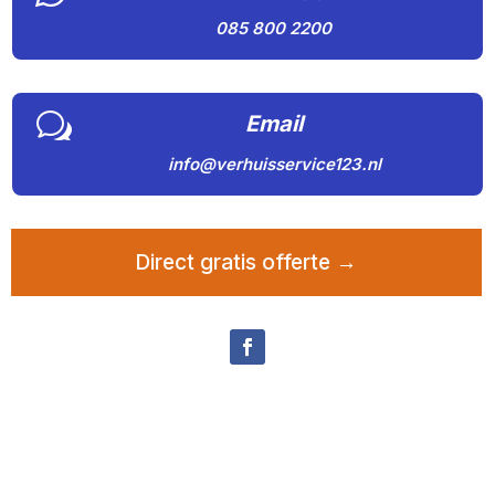
085 800 2200
w
Email
info@verhuisservice123.nl
Direct gratis offerte →