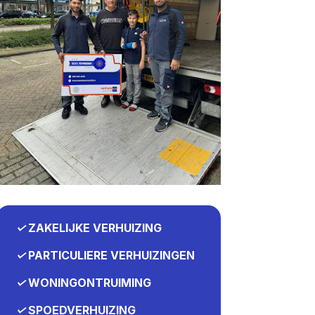
✓
ZAKELIJKE VERHUIZING
✓
PARTICULIERE VERHUIZINGEN
✓
WONINGONTRUIMING
✓
SPOEDVERHUIZING