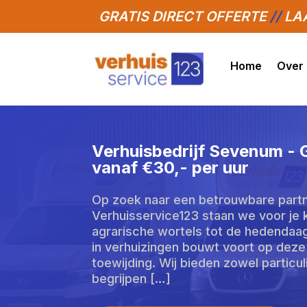
GRATIS DIRECT OFFERTE
//
LAA
Home
Over
Verhuisbedrijf Sevenum - 
vanaf €30,- per uur
Op zoek naar een betrouwbare partne
Verhuisservice123 staan we voor je kl
agrarische wortels tot de hedendaa
in verhuizingen bouwt voort op deze
toewijding. Wij bieden zowel particul
begrijpen […]