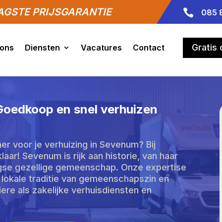
GSTE PRIJSGARANTIE

085 
Gratis
 ons
Diensten
Vacatures
Contact
Goedkoop en snel verhuizen
r voor je verhuizing in Sevenum? Bij
aar! Sevenum is rijk aan historie, van haar
gse gezellige gemeenschap. Onze expertise
 lokale traditie van gemeenschapszin en
iere als zakelijke verhuisdiensten en