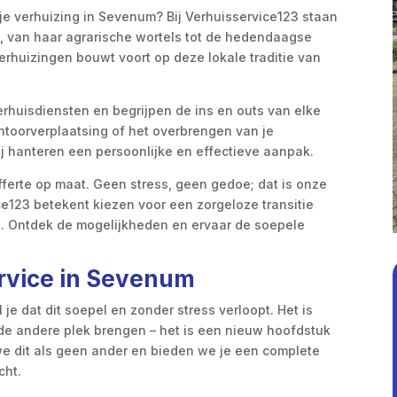
je verhuizing in Sevenum? Bij Verhuisservice123 staan
ie, van haar agrarische wortels tot de hedendaagse
rhuizingen bouwt voort op deze lokale traditie van
verhuisdiensten en begrijpen de ins en outs van elke
ntoorverplaatsing of het overbrengen van je
ij hanteren een persoonlijke en effectieve aanpak.
fferte op maat. Geen stress, geen gedoe; dat is onze
ce123 betekent kiezen voor een zorgeloze transitie
rg. Ontdek de mogelijkheden en ervaar de soepele
ervice in Sevenum
 je dat dit soepel en zonder stress verloopt. Het is
 de andere plek brengen – het is een nieuw hoofdstuk
 we dit als geen ander en bieden we je een complete
cht.