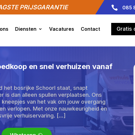
GSTE PRIJSGARANTIE

085 
Gratis
 ons
Diensten
Vacatures
Contact
oedkoop en snel verhuizen vanaf
d het bosrijke Schoorl staat, snapt
 is dan alleen spullen verplaatsen. Ons
e kneepjes van het vak om jouw overgang
aten verlopen. Met onze nauwkeurigheid en
vrije verhuiservaring. […]