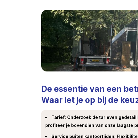
De essentie van een be
Waar let je op bij de ke
Tarief
: Onderzoek de tarieven gedetaill
profiteer je bovendien van onze laagste pr
Service buiten kantoortijden
: Flexibili