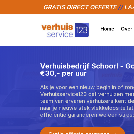
GRATIS DIRECT OFFERTE
//
LAA
Home
Over
Verhuisbedrijf Schoorl - G
€30,- per uur
Als je voor een nieuw begin in of ron
Verhuisservice123 dat verhuizen meer
team van ervaren verhuizers kent d
naar je nieuwe stek vlekkeloos te l
efficiëntie garanderen we een stress