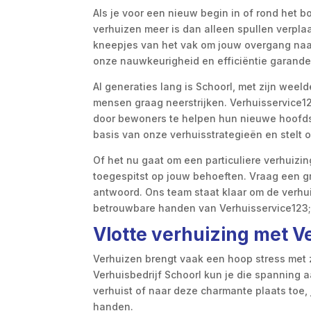
Als je voor een nieuw begin in of rond het b
verhuizen meer is dan alleen spullen verpla
kneepjes van het vak om jouw overgang naar
onze nauwkeurigheid en efficiëntie garander
Al generaties lang is Schoorl, met zijn weel
mensen graag neerstrijken. Verhuisservice12
door bewoners te helpen hun nieuwe hoofdst
basis van onze verhuisstrategieën en stelt 
Of het nu gaat om een particuliere verhuizin
toegespitst op jouw behoeften. Vraag een gr
antwoord. Ons team staat klaar om de verhuiz
betrouwbare handen van Verhuisservice123; j
Vlotte verhuizing met V
Verhuizen brengt vaak een hoop stress met
Verhuisbedrijf Schoorl kun je die spanning a
verhuist of naar deze charmante plaats toe, 
handen.