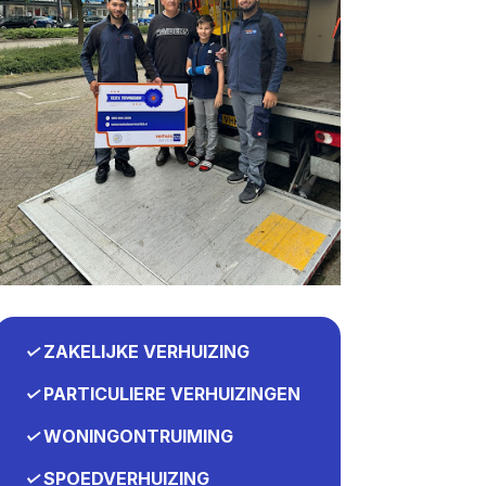
✓
ZAKELIJKE VERHUIZING
✓
PARTICULIERE VERHUIZINGEN
✓
WONINGONTRUIMING
✓
SPOEDVERHUIZING