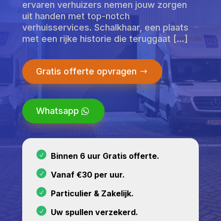
ervaren verhuizers nemen jouw zorgen
uit handen met top-notch
verhuisservices. Schalkhaar, een plaats
met een rijke historie die teruggaat […]
Gratis offerte opvragen
Whatsapp
Binnen 6 uur Gratis offerte.
Vanaf €30 per uur.
Particulier & Zakelijk.
Uw spullen verzekerd.