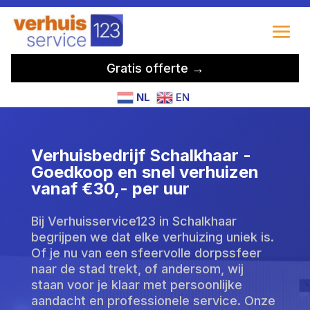
Gratis offerte →
NL
EN
Verhuisbedrijf Schalkhaar -
Goedkoop en snel verhuizen
vanaf €30,- per uur
Bij Verhuisservice123 in Schalkhaar
begrijpen we dat elke verhuizing uniek is.
Of je nu van een sfeervolle dorpssfeer
naar de stad trekt, of andersom, wij
staan voor je klaar met persoonlijke
aandacht en professionele service. Onze