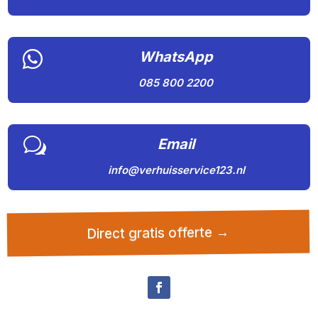

WhatsApp
085 800 2200
w
Email
info@verhuisservice123.nl
Direct gratis offerte →