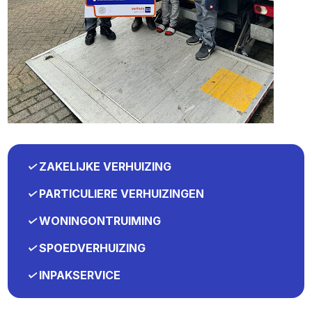
✓
ZAKELIJKE VERHUIZING
✓
PARTICULIERE VERHUIZINGEN
✓
WONINGONTRUIMING
✓
SPOEDVERHUIZING
✓
INPAKSERVICE