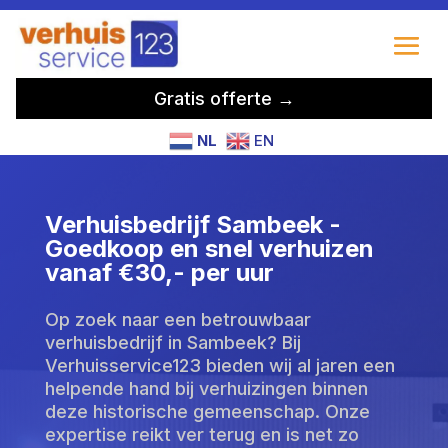
Gratis offerte →
NL
EN
Verhuisbedrijf Sambeek -
Goedkoop en snel verhuizen
vanaf €30,- per uur
Op zoek naar een betrouwbaar
verhuisbedrijf in Sambeek? Bij
Verhuisservice123 bieden wij al jaren een
helpende hand bij verhuizingen binnen
deze historische gemeenschap. Onze
expertise reikt ver terug en is net zo