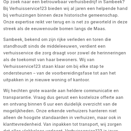
Op zoek naar een betrouwbaar verhuisbedrijf in Sambeek?
Bij Verhuisservice123 bieden wij al jaren een helpende hand
bij verhuizingen binnen deze historische gemeenschap.
Onze expertise reikt ver terug en is net zo geworteld in deze
streek als de eeuwenoude bomen langs de Maas.
Sambeek, bekend om zijn rijke verleden en toren die
standhoudt sinds de middeleeuwen, verdient een
verhuisservice die zorg draagt voor zowel de herinneringen
als de toekomst van haar bewoners. Wij van
Verhuisservice123 staan klaar om bij elke stap te
ondersteunen – van de voorbereidingsfase tot aan het
uitpakken in je nieuwe woning of kantoor.
Wij hechten grote waarde aan heldere communicatie en
transparantie. Vraag dus gerust een kosteloze offerte aan
en ontvang binnen 6 uur een duidelijk overzicht van de
mogelijkheden. Onze erkende verhuizers hanteren niet
alleen de hoogste standaarden in verhuizen, maar ook in
klanttevredenheid. Van inpakken tot transport, wij zorgen
dat alles vlekkeloos verloopt. Verhuisservice123 is jouw