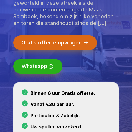
geworteld in deze streek als de
eeuwenoude bomen langs de Maas.
Sambeek, bekend om zijn rijke verleden
en toren die standhoudt sinds de […]
Gratis offerte opvragen
Whatsapp
Binnen 6 uur Gratis offerte.
Vanaf €30 per uur.
Particulier & Zakelijk.
Uw spullen verzekerd.