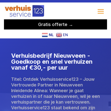
Gratis offerte →
NL
EN
Verhuisbedrijf Nieuwveen -
Goedkoop en snel verhuizen
vanaf €30,- per uur
Titel: Ontdek Verhuisservice123 – Jouw
Vertrouwde Partner in Nieuwveen
Inleidende Alinea: Wanneer je gaat
verhuizen in of naar Nieuwveen, wil je een
verhuispartner die je kan vertrouwen.
Verhuisservice123 staat bekend om zijn