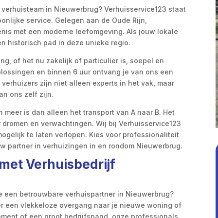
 verhuisteam in Nieuwerbrug? Verhuisservice123 staat
nlijke service. Gelegen aan de Oude Rijn,
enis met een moderne leefomgeving. Als jouw lokale
en historisch pad in deze unieke regio.
g, of het nu zakelijk of particulier is, soepel en
oplossingen en binnen 6 uur ontvang je van ons een
 verhuizers zijn niet alleen experts in het vak, maar
n ons zelf zijn.
n meer is dan alleen het transport van A naar B. Het
 dromen en verwachtingen. Wij bij Verhuisservice123
gelijk te laten verlopen. Kies voor professionaliteit
ouw partner in verhuizingen in en rondom Nieuwerbrug.
met Verhuisbedrijf
 je een betrouwbare verhuispartner in Nieuwerbrug?
zer een vlekkeloze overgang naar je nieuwe woning of
ement of een groot bedrijfspand, onze professionals