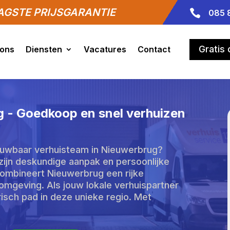
GSTE PRIJSGARANTIE

085 
Gratis
 ons
Diensten
Vacatures
Contact
g - Goedkoop en snel verhuizen
rouwbaar verhuisteam in Nieuwerbrug?
ijn deskundige aanpak en persoonlijke
combineert Nieuwerbrug een rijke
mgeving. Als jouw lokale verhuispartner
risch pad in deze unieke regio. Met