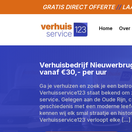
GRATIS DIRECT OFFERTE
//
LAA
Home
Over
Verhuisbedrijf Nieuwerbru
vanaf €30,- per uur
Ga je verhuizen en zoek je een bet
Verhuisservice123 staat bekend om z
service. Gelegen aan de Oude Rijn, 
geschiedenis met een moderne leefo
kennen wij elk smal straatje en histo
Verhuisservice123 verloopt elke […]