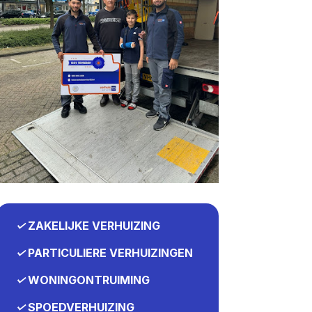
✓
ZAKELIJKE VERHUIZING
✓
PARTICULIERE VERHUIZINGEN
✓
WONINGONTRUIMING
✓
SPOEDVERHUIZING