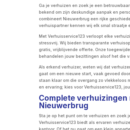
Ga je verhuizen en zoek je een betrouwbaar
bekend om zijn deskundige aanpak en persoo
combineert Nieuwerbrug een rijke geschied
verhuispartner kennen wij elk smal straatje 
Met Verhuisservice123 verloopt elke verhuizin
stressvrij. Wij bieden transparante verhuis
gratis, vrijblijvende offerte. Onze toegewijde
behandelen jouw bezittingen alsof het die va
Als erkend verhuizer, weten wij dat verhuize
gaat om een nieuwe start, vaak gevoed door
staan klaar om die overgang zo vlekkeloos mo
en ervaring; kies voor Verhuisservice123, j
Complete verhuizingen 
Nieuwerbrug
Sta je op het punt om te verhuizen en zoek
Verhuisservice123 biedt als ervaren verhui
kantoor. Of het nu gaat om een klein appart