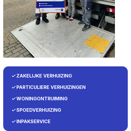
✓
ZAKELIJKE VERHUIZING
✓
PARTICULIERE VERHUIZINGEN
✓
WONINGONTRUIMING
✓
SPOEDVERHUIZING
✓
INPAKSERVICE