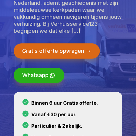
Nederland, ademt geschiedenis met zijn
middeleeuwse kerkpaden waar we
vakkundig omheen navigeren tijdens jouw
verhuizing. Bij Verhuisservice123
begrijpen we dat elke […]
Gratis offerte opvragen
Whatsapp
Binnen 6 uur Gratis offerte.
Vanaf €30 per uur.
Particulier & Zakelijk.