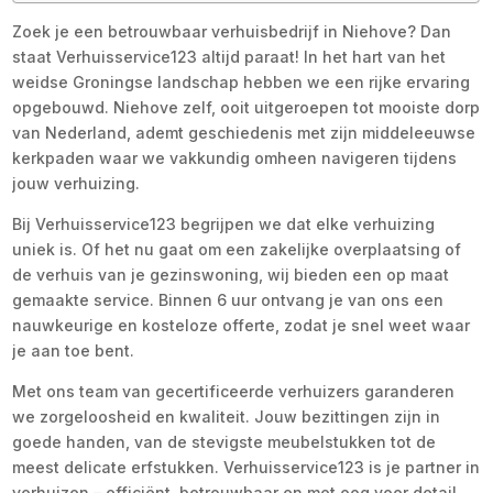
Zoek je een betrouwbaar verhuisbedrijf in Niehove? Dan
staat Verhuisservice123 altijd paraat! In het hart van het
weidse Groningse landschap hebben we een rijke ervaring
opgebouwd. Niehove zelf, ooit uitgeroepen tot mooiste dorp
van Nederland, ademt geschiedenis met zijn middeleeuwse
kerkpaden waar we vakkundig omheen navigeren tijdens
jouw verhuizing.
Bij Verhuisservice123 begrijpen we dat elke verhuizing
uniek is. Of het nu gaat om een zakelijke overplaatsing of
de verhuis van je gezinswoning, wij bieden een op maat
gemaakte service. Binnen 6 uur ontvang je van ons een
nauwkeurige en kosteloze offerte, zodat je snel weet waar
je aan toe bent.
Met ons team van gecertificeerde verhuizers garanderen
we zorgeloosheid en kwaliteit. Jouw bezittingen zijn in
goede handen, van de stevigste meubelstukken tot de
meest delicate erfstukken. Verhuisservice123 is je partner in
verhuizen – efficiënt, betrouwbaar en met oog voor detail.