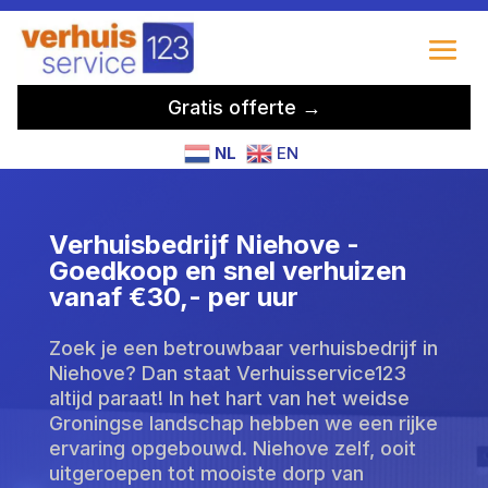
Gratis offerte →
NL
EN
Verhuisbedrijf Niehove -
Goedkoop en snel verhuizen
vanaf €30,- per uur
Zoek je een betrouwbaar verhuisbedrijf in
Niehove? Dan staat Verhuisservice123
altijd paraat! In het hart van het weidse
Groningse landschap hebben we een rijke
ervaring opgebouwd. Niehove zelf, ooit
uitgeroepen tot mooiste dorp van