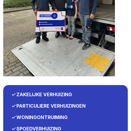
✓
ZAKELIJKE VERHUIZING
✓
PARTICULIERE VERHUIZINGEN
✓
WONINGONTRUIMING
✓
SPOEDVERHUIZING