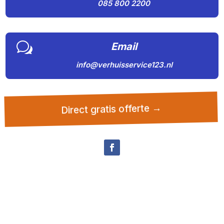
085 800 2200
w
Email
info@verhuisservice123.nl
Direct gratis offerte →