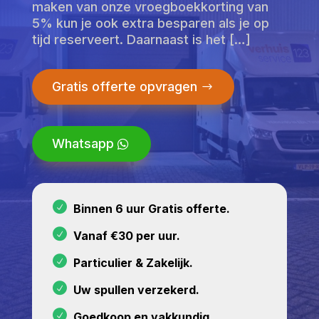
maken van onze vroegboekkorting van
5% kun je ook extra besparen als je op
tijd reserveert. Daarnaast is het […]
Gratis offerte opvragen
Whatsapp
Binnen 6 uur Gratis offerte.
Vanaf €30 per uur.
Particulier & Zakelijk.
Uw spullen verzekerd.
Goedkoop en vakkundig.