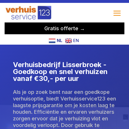
Gratis offerte →
NL
EN
Verhuisbedrijf Lisserbroek -
Goedkoop en snel verhuizen
vanaf €30,- per uur
Als je op zoek bent naar een goedkope
verhuisoptie, biedt Verhuisservice123 een
laagste prijsgarantie om je kosten laag te
houden. Efficiëntie en ervaren verhuizers
zorgen ervoor dat je verhuizing vlot en
voordelig verloopt. Door gebruik te