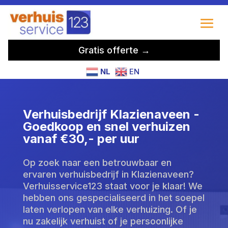
Gratis offerte →
NL
EN
Verhuisbedrijf Klazienaveen -
Goedkoop en snel verhuizen
vanaf €30,- per uur
Op zoek naar een betrouwbaar en
ervaren verhuisbedrijf in Klazienaveen?
Verhuisservice123 staat voor je klaar! We
hebben ons gespecialiseerd in het soepel
laten verlopen van elke verhuizing. Of je
nu zakelijk verhuist of je persoonlijke