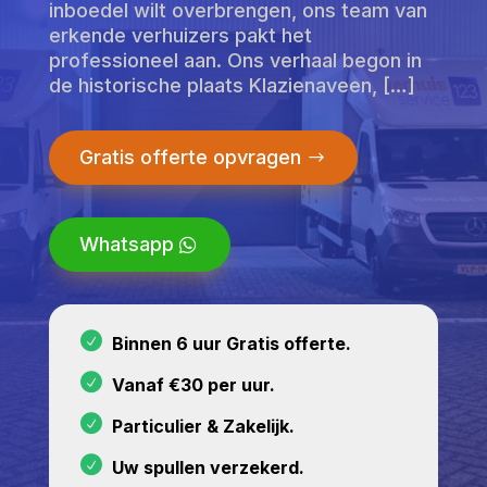
inboedel wilt overbrengen, ons team van
erkende verhuizers pakt het
professioneel aan. Ons verhaal begon in
de historische plaats Klazienaveen, […]
Gratis offerte opvragen
Whatsapp
Binnen 6 uur Gratis offerte.
Vanaf €30 per uur.
Particulier & Zakelijk.
Uw spullen verzekerd.