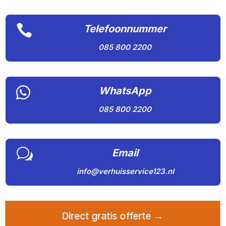

Telefoonnummer
085 800 2200

WhatsApp
085 800 2200
w
Email
info@verhuisservice123.nl
Direct gratis offerte →