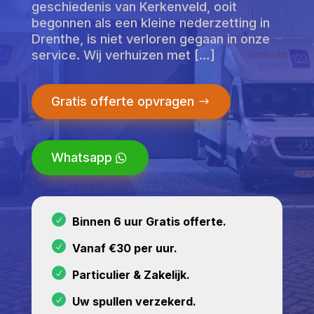
geschiedenis van Kerkenveld, ooit
begonnen als een kleine nederzetting in
Drenthe, is niet verloren gegaan in onze
service. Wij verhuizen met […]
Gratis offerte opvragen
Whatsapp
Binnen 6 uur Gratis offerte.
Vanaf €30 per uur.
Particulier & Zakelijk.
Uw spullen verzekerd.