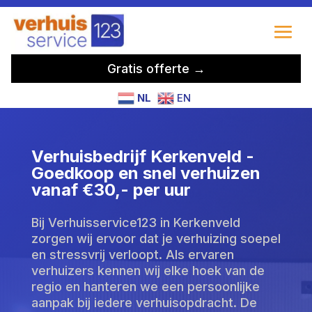
Gratis offerte →
NL
EN
Verhuisbedrijf Kerkenveld -
Goedkoop en snel verhuizen
vanaf €30,- per uur
Bij Verhuisservice123 in Kerkenveld
zorgen wij ervoor dat je verhuizing soepel
en stressvrij verloopt. Als ervaren
verhuizers kennen wij elke hoek van de
regio en hanteren we een persoonlijke
aanpak bij iedere verhuisopdracht. De