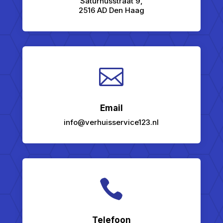
Saturnusstraat 9,
2516 AD Den Haag

Email
info@verhuisservice123.nl

Telefoon