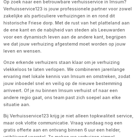
Op zoek naar een betrouwbare verhuisservice in Irnsum?
Verhuisservice123 is jouw professionele partner voor zowel
zakelijke als particuliere verhuizingen in en rond dit
historische Friese dorp. Met de rust van het platteland aan
de ene kant en de nabijheid van steden als Leeuwarden
voor een dynamisch leven aan de andere kant, begrijpen
we dat jouw verhuizing afgestemd moet worden op jouw
leven en wensen.
Onze erkende verhuizers staan klaar om je verhuizing
vlekkeloos te laten verlopen. We combineren jarenlange
ervaring met lokale kennis van Irnsum en omstreken, zodat
jouw inboedel snel en veilig op de nieuwe bestemming
arriveert. Of je nu binnen Irnsum verhuist of naar een
andere regio gaat, ons team past zich soepel aan elke
situatie aan.
Bij Verhuisservice123 krijg je niet alleen topkwaliteit service,
maar ook vlotte communicatie. Vraag vandaag nog een
gratis offerte aan en ontvang binnen 6 uur een helder,
vrijblijvend voorstel. Zo maken we verhuizen simpel,