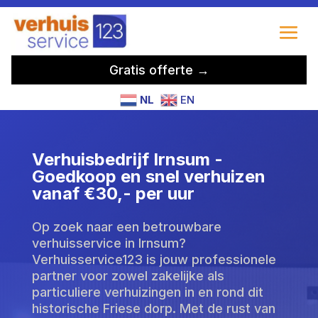
Gratis offerte →
NL
EN
Verhuisbedrijf Irnsum -
Goedkoop en snel verhuizen
vanaf €30,- per uur
Op zoek naar een betrouwbare
verhuisservice in Irnsum?
Verhuisservice123 is jouw professionele
partner voor zowel zakelijke als
particuliere verhuizingen in en rond dit
historische Friese dorp. Met de rust van