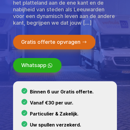
het platteland aan de ene kant en de
nabijheid van steden als Leeuwarden
voor een dynamisch leven aan de andere
kant, begrijpen we dat jouw […]
Gratis offerte opvragen
Whatsapp
Binnen 6 uur Gratis offerte.
Vanaf €30 per uur.
Particulier & Zakelijk.
Uw spullen verzekerd.