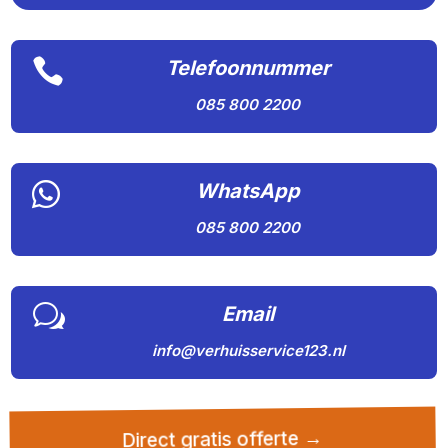

Telefoonnummer
085 800 2200

WhatsApp
085 800 2200
w
Email
info@verhuisservice123.nl
Direct gratis offerte →