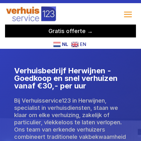
Gratis offerte →
NL
EN
Verhuisbedrijf Herwijnen -
Goedkoop en snel verhuizen
vanaf €30,- per uur
Bij Verhuisservice123 in Herwijnen,
specialist in verhuisdiensten, staan we
klaar om elke verhuizing, zakelijk of
particulier, vlekkeloos te laten verlopen.
Ons team van erkende verhuizers
combineert traditionele vakbekwaamheid