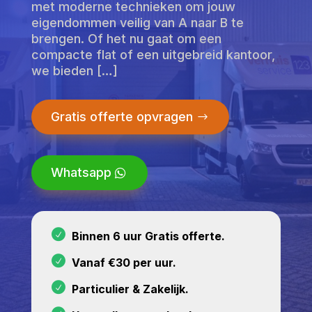
met moderne technieken om jouw
eigendommen veilig van A naar B te
brengen. Of het nu gaat om een
compacte flat of een uitgebreid kantoor,
we bieden […]
Gratis offerte opvragen
Whatsapp
Binnen 6 uur Gratis offerte.
Vanaf €30 per uur.
Particulier & Zakelijk.