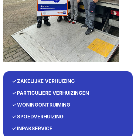
✓
ZAKELIJKE VERHUIZING
✓
PARTICULIERE VERHUIZINGEN
✓
WONINGONTRUIMING
✓
SPOEDVERHUIZING
✓
INPAKSERVICE