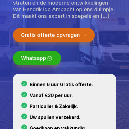
straten en de moderne ontwikkelingen
van Hendrik Ido Ambacht op ons duimpje.
Dit maakt ons expert in soepele en […]
Gratis offerte opvragen
Whatsapp
Binnen 6 uur Gratis offerte.
Vanaf €30 per uur.
Particulier & Zakelijk.
Uw spullen verzekerd.
Goedkoop en vakkundig.