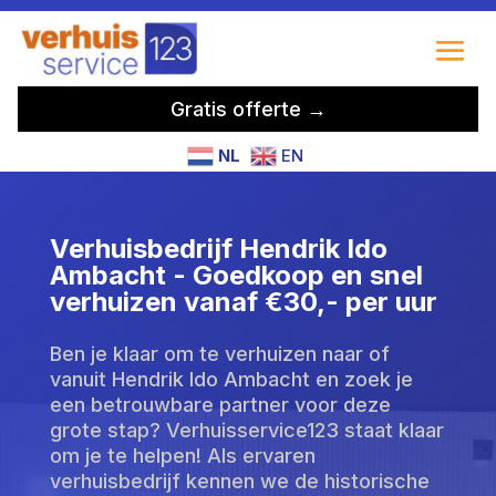
Gratis offerte →
NL
EN
Verhuisbedrijf Hendrik Ido
Ambacht - Goedkoop en snel
verhuizen vanaf €30,- per uur
Ben je klaar om te verhuizen naar of
vanuit Hendrik Ido Ambacht en zoek je
een betrouwbare partner voor deze
grote stap? Verhuisservice123 staat klaar
om je te helpen! Als ervaren
verhuisbedrijf kennen we de historische