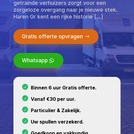
getrainde verhuizers zorgt voor een
zorgeloze overgang naar je nieuwe stek.
Haren Gr kent een rijke historie […]
Gratis offerte opvragen
Whatsapp
Binnen 6 uur Gratis offerte.
Vanaf €30 per uur.
Particulier & Zakelijk.
Uw spullen verzekerd.
Goedkoop en vakkundig.