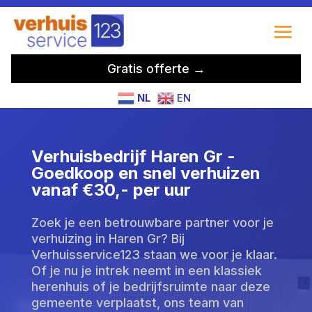
Gratis offerte →
NL
EN
Verhuisbedrijf Haren Gr -
Goedkoop en snel verhuizen
vanaf €30,- per uur
Zoek je een betrouwbare partner voor je
verhuizing in Haren Gr? Bij
Verhuisservice123 staan we voor je klaar.
Of je nu je intrek neemt in een klassiek
herenhuis of je bedrijfsruimte naar deze
gemeente verplaatst, ons team van