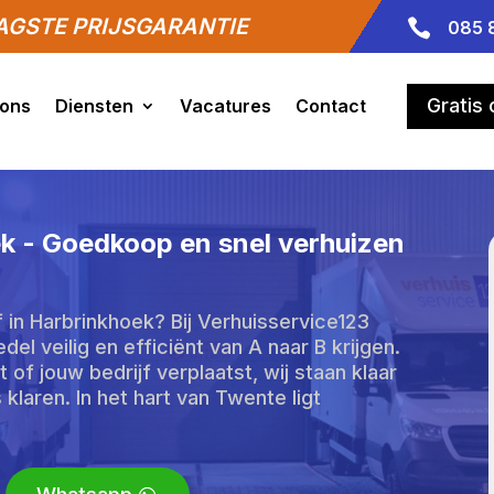
GSTE PRIJSGARANTIE

085 
Gratis
 ons
Diensten
Vacatures
Contact
ek - Goedkoop en snel verhuizen
 in Harbrinkhoek? Bij Verhuisservice123
l veilig en efficiënt van A naar B krijgen.
of jouw bedrijf verplaatst, wij staan klaar
klaren. In het hart van Twente ligt