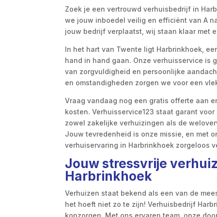
Zoek je een vertrouwd verhuisbedrijf in Har
we jouw inboedel veilig en efficiënt van A n
jouw bedrijf verplaatst, wij staan klaar met 
In het hart van Twente ligt Harbrinkhoek, 
hand in hand gaan. Onze verhuisservice is 
van zorgvuldigheid en persoonlijke aandacht
en omstandigheden zorgen we voor een vlek
Vraag vandaag nog een gratis offerte aan en
kosten. Verhuisservice123 staat garant voo
zowel zakelijke verhuizingen als de welove
Jouw tevredenheid is onze missie, en met o
verhuiservaring in Harbrinkhoek zorgeloos v
Jouw stressvrije verhui
Harbrinkhoek
Verhuizen staat bekend als een van de mees
het hoeft niet zo te zijn! Verhuisbedrijf Har
kopzorgen. Met ons ervaren team, onze door