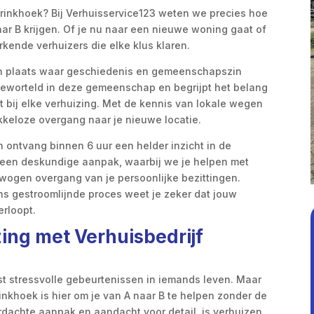
brinkhoek? Bij Verhuisservice123 weten we precies hoe
aar B krijgen. Of je nu naar een nieuwe woning gaat of
erkende verhuizers die elke klus klaren.
een plaats waar geschiedenis en gemeenschapszin
geworteld in deze gemeenschap en begrijpt het belang
 bij elke verhuizing. Met de kennis van lokale wegen
keloze overgang naar je nieuwe locatie.
 ontvang binnen 6 uur een helder inzicht in de
r een deskundige aanpak, waarbij we je helpen met
rwogen overgang van je persoonlijke bezittingen.
ns gestroomlijnde proces weet je zeker dat jouw
erloopt.
zing met Verhuisbedrijf
t stressvolle gebeurtenissen in iemands leven. Maar
brinkhoek is hier om je van A naar B te helpen zonder de
dachte aanpak en aandacht voor detail, is verhuizen