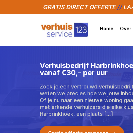
GRATIS DIRECT OFFERTE
//
LAA
Home
Over
Verhuisbedrijf Harbrinkho
vanaf €30,- per uur
Zoek je een vertrouwd verhuisbedrijf
weten we precies hoe we jouw inboede
Of je nu naar een nieuwe woning gaat 
met erkende verhuizers die elke klus 
Harbrinkhoek, een plaats […]