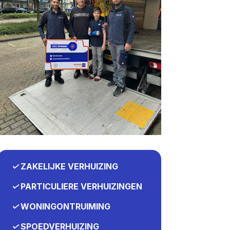
✓
ZAKELIJKE VERHUIZING
✓
PARTICULIERE VERHUIZINGEN
✓
WONINGONTRUIMING
✓
SPOEDVERHUIZING