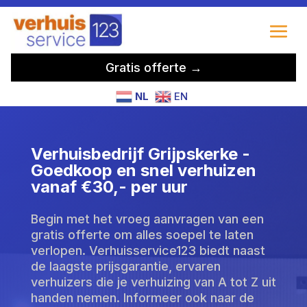
Gratis offerte →
NL
EN
Verhuisbedrijf Grijpskerke -
Goedkoop en snel verhuizen
vanaf €30,- per uur
Begin met het vroeg aanvragen van een
gratis offerte om alles soepel te laten
verlopen. Verhuisservice123 biedt naast
de laagste prijsgarantie, ervaren
verhuizers die je verhuizing van A tot Z uit
handen nemen. Informeer ook naar de