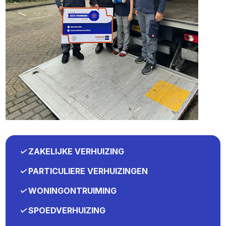
✓
ZAKELIJKE VERHUIZING
✓
PARTICULIERE VERHUIZINGEN
✓
WONINGONTRUIMING
✓
SPOEDVERHUIZING