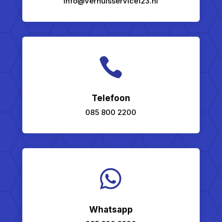
info@verhuisservice123.nl

Telefoon
085 800 2200

Whatsapp