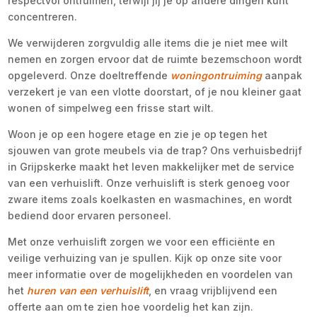
respectvol ontruimen, terwijl jij je op andere dingen kunt
concentreren.
We verwijderen zorgvuldig alle items die je niet mee wilt
nemen en zorgen ervoor dat de ruimte bezemschoon wordt
opgeleverd. Onze doeltreffende
woningontruiming
aanpak
verzekert je van een vlotte doorstart, of je nou kleiner gaat
wonen of simpelweg een frisse start wilt.
Woon je op een hogere etage en zie je op tegen het
sjouwen van grote meubels via de trap? Ons verhuisbedrijf
in Grijpskerke maakt het leven makkelijker met de service
van een verhuislift. Onze verhuislift is sterk genoeg voor
zware items zoals koelkasten en wasmachines, en wordt
bediend door ervaren personeel.
Met onze verhuislift zorgen we voor een efficiënte en
veilige verhuizing van je spullen. Kijk op onze site voor
meer informatie over de mogelijkheden en voordelen van
het
huren van een verhuislift
, en vraag vrijblijvend een
offerte aan om te zien hoe voordelig het kan zijn.