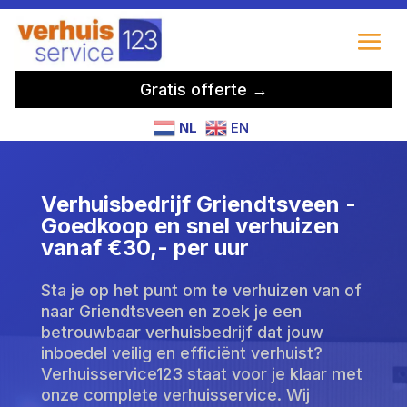
Gratis offerte →
NL
EN
Verhuisbedrijf Griendtsveen -
Goedkoop en snel verhuizen
vanaf €30,- per uur
Sta je op het punt om te verhuizen van of
naar Griendtsveen en zoek je een
betrouwbaar verhuisbedrijf dat jouw
inboedel veilig en efficiënt verhuist?
Verhuisservice123 staat voor je klaar met
onze complete verhuisservice. Wij