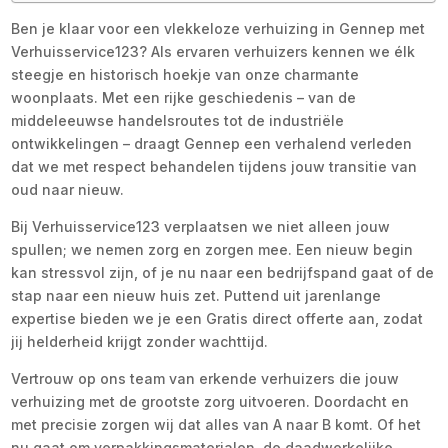
Ben je klaar voor een vlekkeloze verhuizing in Gennep met
Verhuisservice123? Als ervaren verhuizers kennen we élk
steegje en historisch hoekje van onze charmante
woonplaats. Met een rijke geschiedenis – van de
middeleeuwse handelsroutes tot de industriële
ontwikkelingen – draagt Gennep een verhalend verleden
dat we met respect behandelen tijdens jouw transitie van
oud naar nieuw.
Bij Verhuisservice123 verplaatsen we niet alleen jouw
spullen; we nemen zorg en zorgen mee. Een nieuw begin
kan stressvol zijn, of je nu naar een bedrijfspand gaat of de
stap naar een nieuw huis zet. Puttend uit jarenlange
expertise bieden we je een Gratis direct offerte aan, zodat
jij helderheid krijgt zonder wachttijd.
Vertrouw op ons team van erkende verhuizers die jouw
verhuizing met de grootste zorg uitvoeren. Doordacht en
met precisie zorgen wij dat alles van A naar B komt. Of het
nu gaat om verpakkingsmaterialen, de daadwerkelijke