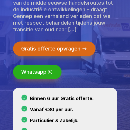
van de middeleeuwse handelsroutes tot
de industriële ontwikkelingen – draagt
Gennep een verhalend verleden dat we
met respect behandelen tijdens jouw
transitie van oud naar […]
Gratis offerte opvragen
Whatsapp
Binnen 6 uur Gratis offerte.
Vanaf €30 per uur.
Particulier & Zakelijk.