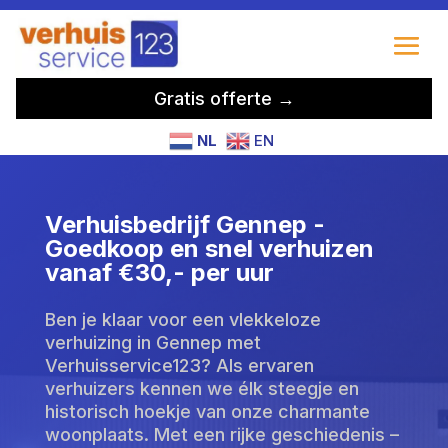
Gratis offerte →
NL
EN
Verhuisbedrijf Gennep -
Goedkoop en snel verhuizen
vanaf €30,- per uur
Ben je klaar voor een vlekkeloze
verhuizing in Gennep met
Verhuisservice123? Als ervaren
verhuizers kennen we élk steegje en
historisch hoekje van onze charmante
woonplaats. Met een rijke geschiedenis –