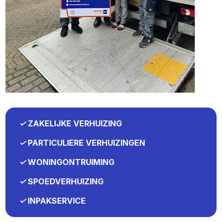
✓
ZAKELIJKE VERHUIZING
✓
PARTICULIERE VERHUIZINGEN
✓
WONINGONTRUIMING
✓
SPOEDVERHUIZING
✓
INPAKSERVICE