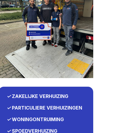
✓
ZAKELIJKE VERHUIZING
✓
PARTICULIERE VERHUIZINGEN
✓
WONINGONTRUIMING
✓
SPOEDVERHUIZING