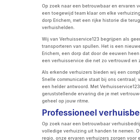
Op zoek naar een betrouwbaar en ervaren ve
een toegewijd team klaar om elke verhuizing,
dorp Erichem, met een rijke historie die ter
verhuishelden.
Wij van Verhuisservice123 begrijpen als gee
transporteren van spullen. Het is een nieuw
Erichem, een dorp dat door de eeuwen heen 
een verhuisservice die net zo vertrouwd en 
Als erkende verhuizers bieden wij een comple
Snelle communicatie staat bij ons centraal; 
een helder antwoord. Met Verhuisservice123
geruststellende ervaring die je met vertro
geheel op jouw ritme.
Professioneel verhuisbed
Op zoek naar een betrouwbaar verhuisbedrijf
volledige verhuizing uit handen te nemen. O
regio, onze ervaren verhuizers zorgen voor 