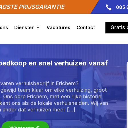
GSTE PRIJSGARANTIE

085 
Gratis
 ons
Diensten
Vacatures
Contact
Goedkoop en snel verhuizen vanaf
aren verhuisbedrijf in Erichem?
gewijd team klaar om elke verhuizing, groot
n. Ons dorp Erichem, met een rijke historie
ent ons als de lokale verhuishelden. Wij van
n ander dat verhuizen meer […]