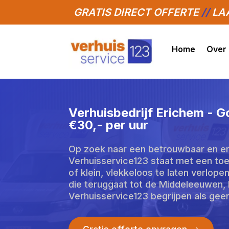
GRATIS DIRECT OFFERTE
//
LAA
Home
Over
Verhuisbedrijf Erichem - 
€30,- per uur
Op zoek naar een betrouwbaar en erv
Verhuisservice123 staat met een toe
of klein, vlekkeloos te laten verlope
die teruggaat tot de Middeleeuwen, k
Verhuisservice123 begrijpen als gee