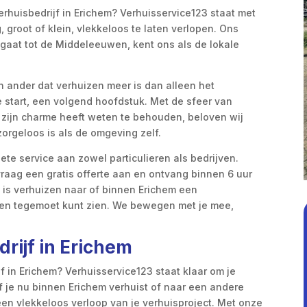
rhuisbedrijf in Erichem? Verhuisservice123 staat met
 groot of klein, vlekkeloos te laten verlopen. Ons
uggaat tot de Middeleeuwen, kent ons als de lokale
n ander dat verhuizen meer is dan alleen het
e start, een volgend hoofdstuk. Met de sfeer van
zijn charme heeft weten te behouden, beloven wij
zorgeloos is als de omgeving zelf.
te service aan zowel particulieren als bedrijven.
vraag een gratis offerte aan en ontvang binnen 6 uur
 is verhuizen naar of binnen Erichem een
uwen tegemoet kunt zien. We bewegen met je mee,
rijf in Erichem
 in Erichem? Verhuisservice123 staat klaar om je
f je nu binnen Erichem verhuist of naar een andere
een vlekkeloos verloop van je verhuisproject. Met onze