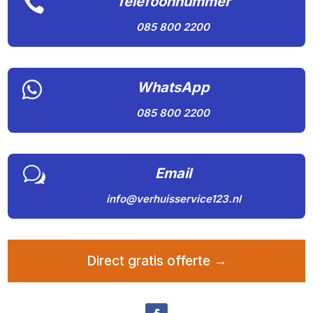

Telefoonnummer
085 800 2200

WhatsApp
085 800 2200
w
Email
info@verhuisservice123.nl
Direct gratis offerte →