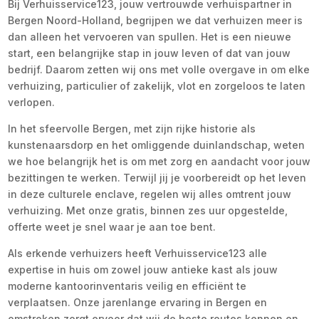
Bij Verhuisservice123, jouw vertrouwde verhuispartner in
Bergen Noord-Holland, begrijpen we dat verhuizen meer is
dan alleen het vervoeren van spullen. Het is een nieuwe
start, een belangrijke stap in jouw leven of dat van jouw
bedrijf. Daarom zetten wij ons met volle overgave in om elke
verhuizing, particulier of zakelijk, vlot en zorgeloos te laten
verlopen.
In het sfeervolle Bergen, met zijn rijke historie als
kunstenaarsdorp en het omliggende duinlandschap, weten
we hoe belangrijk het is om met zorg en aandacht voor jouw
bezittingen te werken. Terwijl jij je voorbereidt op het leven
in deze culturele enclave, regelen wij alles omtrent jouw
verhuizing. Met onze gratis, binnen zes uur opgestelde,
offerte weet je snel waar je aan toe bent.
Als erkende verhuizers heeft Verhuisservice123 alle
expertise in huis om zowel jouw antieke kast als jouw
moderne kantoorinventaris veilig en efficiënt te
verplaatsen. Onze jarenlange ervaring in Bergen en
omstreken zorgt ervoor dat wij de beste routes kennen en