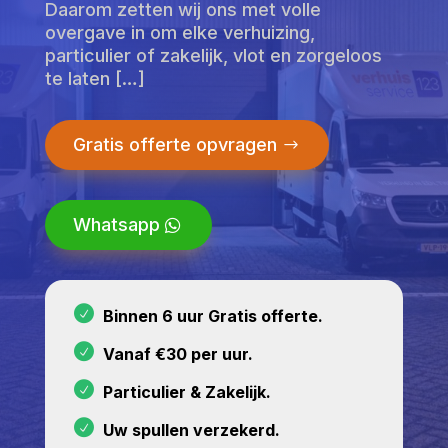
Daarom zetten wij ons met volle
overgave in om elke verhuizing,
particulier of zakelijk, vlot en zorgeloos
te laten […]
Gratis offerte opvragen
Whatsapp
Binnen 6 uur Gratis offerte.
Vanaf €30 per uur.
Particulier & Zakelijk.
Uw spullen verzekerd.