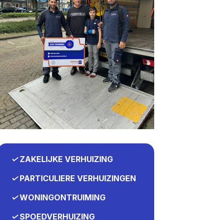
✓
ZAKELIJKE VERHUIZING
✓
PARTICULIERE VERHUIZINGEN
✓
WONINGONTRUIMING
✓
SPOEDVERHUIZING