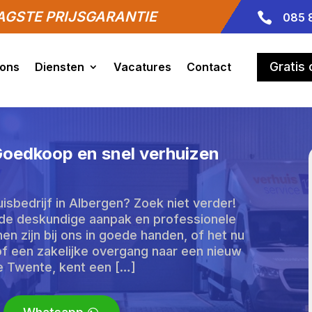
GSTE PRIJSGARANTIE

085 
Gratis
 ons
Diensten
Vacatures
Contact
 Goedkoop en snel verhuizen
sbedrijf in Albergen? Zoek niet verder!
de deskundige aanpak en professionele
en zijn bij ons in goede handen, of het nu
of een zakelijke overgang naar een nieuw
ie Twente, kent een […]