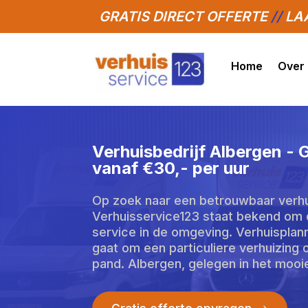
GRATIS DIRECT OFFERTE
//
LAA
Home
Over
Verhuisbedrijf Albergen -
vanaf €30,- per uur
Op zoek naar een betrouwbaar verhui
Verhuisservice123 staat bekend om 
service in de omgeving.​ Verhuisplann
gaat om een particuliere verhuizing 
pand.​ Albergen, gelegen in het moo