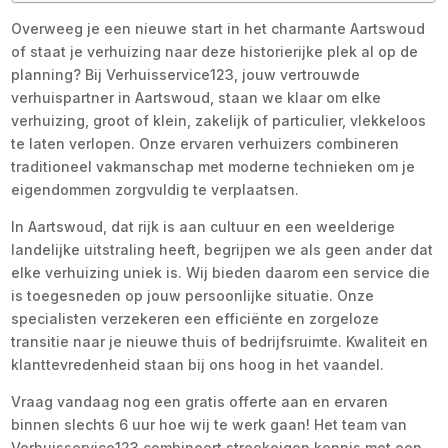
Overweeg je een nieuwe start in het charmante Aartswoud
of staat je verhuizing naar deze historierijke plek al op de
planning? Bij Verhuisservice123, jouw vertrouwde
verhuispartner in Aartswoud, staan we klaar om elke
verhuizing, groot of klein, zakelijk of particulier, vlekkeloos
te laten verlopen.​ Onze ervaren verhuizers combineren
traditioneel vakmanschap met moderne technieken om je
eigendommen zorgvuldig te verplaatsen.​
In Aartswoud, dat rijk is aan cultuur en een weelderige
landelijke uitstraling heeft, begrijpen we als geen ander dat
elke verhuizing uniek is.​ Wij bieden daarom een service die
is toegesneden op jouw persoonlijke situatie.​ Onze
specialisten verzekeren een efficiënte en zorgeloze
transitie naar je nieuwe thuis of bedrijfsruimte.​ Kwaliteit en
klanttevredenheid staan bij ons hoog in het vaandel.​
Vraag vandaag nog een gratis offerte aan en ervaren
binnen slechts 6 uur hoe wij te werk gaan! Het team van
Verhuisservice123 combineert streekeigen kennis met een