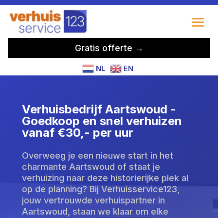
Gratis offerte →
NL
EN
Verhuisbedrijf Aartswoud -
Goedkoop en snel verhuizen
vanaf €30,- per uur
Overweeg je een nieuwe start in het
charmante Aartswoud of staat je
verhuizing naar deze historierijke plek al
op de planning? Bij Verhuisservice123,
jouw vertrouwde verhuispartner in
Aartswoud, staan we klaar om elke