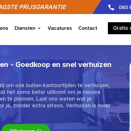
GSTE PRIJSGARANTIE

085 
Gratis
 ons
Diensten
Vacatures
Contact
een - Goedkoop en snel verhuizen
eid om ook buiten kantoortijden te verhuizen,
 dat het soms beter uitkomt om je nieuwe
den te plannen.​ Laat ons weten wat je
r je, zonder extra stress.​ Verhuizen is meer