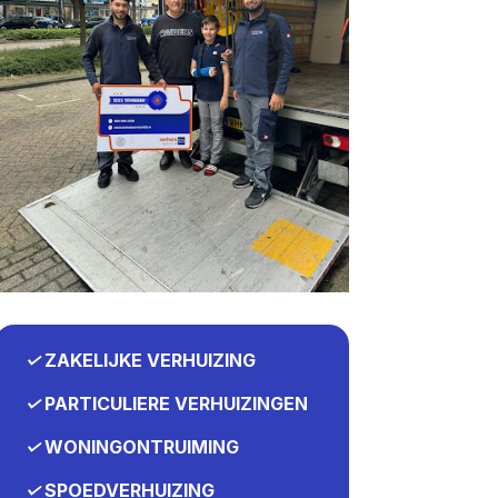
✓
ZAKELIJKE VERHUIZING
✓
PARTICULIERE VERHUIZINGEN
✓
WONINGONTRUIMING
✓
SPOEDVERHUIZING