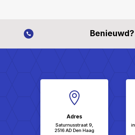
Benieuwd? 


Adres
Saturnusstraat 9,
i
2516 AD Den Haag