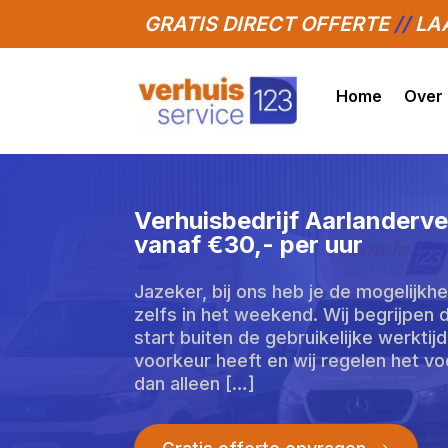
GRATIS DIRECT OFFERTE
//
LAA
Home
Over
Verhuisbedrijf Aarlanderv
vanaf €30,- per uur
Jazeker, bij ons heb je de mogelijkh
zelfs in het weekend.​ Wij begrijpen
start buiten de gebruikelijke werktij
voorkeur heeft en wij regelen het voo
dan alleen […]